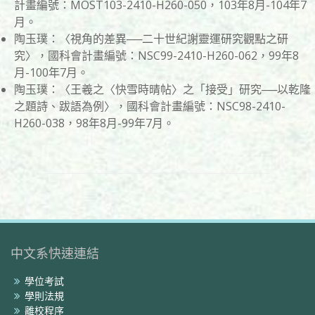
計畫編號：MOST103-2410-H260-050，103年8月-104年7
月。
陶玉璞：〈視角的差異──二十世紀謝靈運研究觀點之研
究〉，國科會計畫編號：NSC99-2410-H260-062，99年8
月-100年7月。
陶玉璞：〈王羲之〈快雪時晴帖〉之「接受」研究──以乾隆
之題詩、跋語為例〉，國科會計畫編號：NSC98-2410-
H260-038，98年8月-99年7月。
中文系快速連結
學位考試
學則法規
離校程序