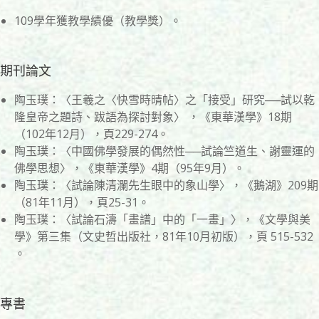
109學年獲教學績優（教學獎）。
期刊論文
陶玉璞：〈王羲之〈快雪時晴帖〉之「接受」研究──試以乾
隆皇帝之題詩、跋語為探討對象〉 ，《東華漢學》18期
（102年12月），頁229-274。
陶玉璞：〈中國佛學發展的偶然性──試論竺道生、謝靈運的
佛學思想〉，《東華漢學》4期（95年9月）。
陶玉璞：〈試論陳清瀾先生眼中的象山學〉，《鵝湖》209期
（81年11月），頁25-31。
陶玉璞：〈試論石濤「畫譜」中的「一畫」〉，《文學與美
學》第三集（文史哲出版社，81年10月初版），頁 515-532
。
專書