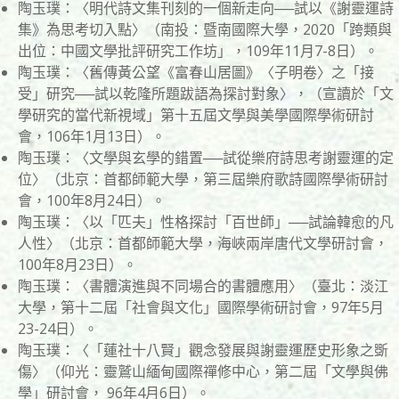
陶玉璞：〈明代詩文集刊刻的一個新走向──試以《謝靈運詩
集》為思考切入點〉（南投：暨南國際大學，2020「跨類與
出位：中國文學批評研究工作坊」，109年11月7-8日）。
陶玉璞：〈舊傳黃公望《富春山居圖》〈子明卷〉之「接
受」研究──試以乾隆所題跋語為探討對象〉，（宣讀於「文
學研究的當代新視域」第十五屆文學與美學國際學術研討
會，106年1月13日）。
陶玉璞：〈文學與玄學的錯置──試從樂府詩思考謝靈運的定
位〉（北京：首都師範大學，第三屆樂府歌詩國際學術研討
會，100年8月24日）。
陶玉璞：〈以「匹夫」性格探討「百世師」──試論韓愈的凡
人性〉（北京：首都師範大學，海峽兩岸唐代文學研討會，
100年8月23日）。
陶玉璞：〈書體演進與不同場合的書體應用〉（臺北：淡江
大學，第十二屆「社會與文化」國際學術研討會，97年5月
23-24日）。
陶玉璞：〈「蓮社十八賢」觀念發展與謝靈運歷史形象之斲
傷〉（仰光：靈鷲山緬甸國際禪修中心，第二屆「文學與佛
學」研討會， 96年4月6日）。