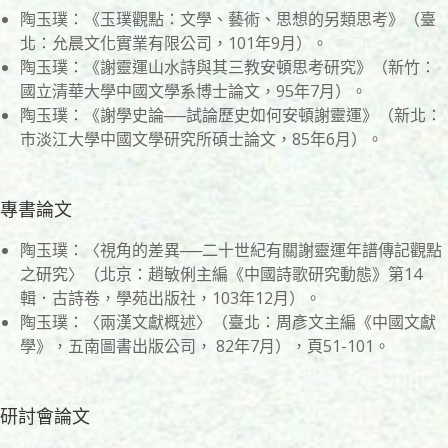
陶玉璞：《玉璞觀點：文學、藝術、思想的另類思考》（臺
北：允晨文化實業有限公司，101年9月）。
陶玉璞：《謝靈運山水詩與其三教安頓思考研究》（新竹：
國立清華大學中國文學系博士論文，95年7月）。
陶玉璞：《謝學史論──試論歷史如何安頓謝靈運》（新北：
市淡江大學中國文學研究所碩士論文，85年6月）。
專書論文
陶玉璞：〈視角的差異──二十世紀有關謝靈運年譜傳記觀點
之研究〉（北京：趙敏俐主編《中國詩歌研究動態》第14
輯．古詩卷，學苑出版社，103年12月）。
陶玉璞：〈兩漢文獻概述〉（臺北：周彥文主編《中國文獻
學》，五南圖書出版公司， 82年7月），頁51-101。
研討會論文