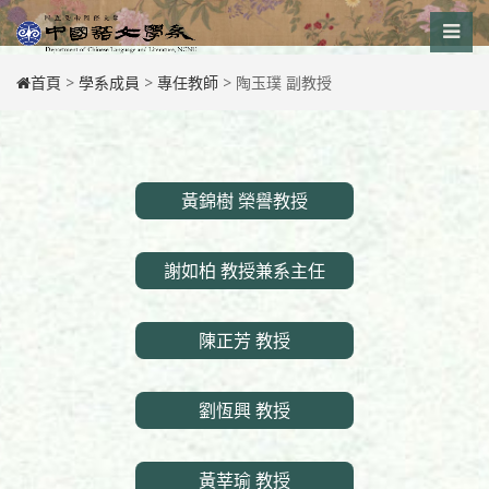
Skip
to
content
首頁
>
學系成員
>
專任教師
>
陶玉璞 副教授
黃錦樹 榮譽教授
謝如柏 教授兼系主任
陳正芳 教授
劉恆興 教授
黃莘瑜 教授