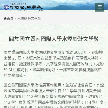
Skip
to
content
首頁
>
水煙紗漣文學獎
關於國立暨南國際大學水煙紗漣文學獎
國立暨南國際大學水煙紗漣文學獎創辦於 2002 年，即將迎
來第 25 屆。本獎宗旨在鼓勵學生透過創作展現個人特質，
並培養、鍛鍊邏輯思考、文字組織與藝文鑒賞的能力。尤盼
於 AI 生成時代，聚集創作同好，一起重新定位科技脈絡中
的文學價值。
國立暨南國際大學為推廣寫作風氣，並落實社會責任，水煙
紗漣文學獎因此逐年擴大舉辦：自 111 學年度起增設全國
大專圖文組；112 學年度新增全國高中職圖文組、散文組；
113 學年度則辦理全國高中職散文組與新詩組；114 學年度