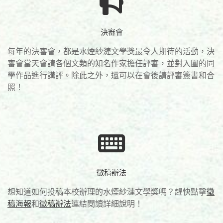
決審會
每年的決審會，都是水煙紗漣文學獎最令人期待的活動，決
審會當天會請各個文類的知名作家擔任評審，並對入圍的同
學作品進行講評。除此之外，還可以在會後請評審簽書和合
照！
徵稿辦法
想知道如何投稿本校辦理的水煙紗漣文學獎嗎？趕快點擊
徵
稿海報
和
徵稿辦法
連結閱讀詳細說明！