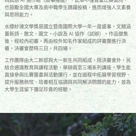
再試辦 AI 協作組（故事接龍），此舉不僅豐富比賽面向，
也鼓勵全國大專及高中職學生踴躍投稿，進而增強人文素養
與思辨能力。
水煙紗漣文學獎是國立暨南國際大學一年一度盛事，文類涵
蓋新詩、散文、圖文、小說及 AI 協作（試辦）。作品徵集
後，經校內初審，再由校外知名作家組成的評審團進行決
審。決審會歷時三日，共四場。
工作團隊由大二幹部與大一新生共同組成，除決審會外，另
結合通識教育與課程活動，舉辦兩至三場系列講座。學生能
直接參與比賽籌畫與活動運行，並在過程中拓展學習視野、
提升服務熱忱、培養相互協調與共同解決問題的能力，並為
大學生涯留下彌足珍貴的經驗。