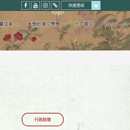
快速連結
中
中
中
暨
國
國
國
大
譽成果
水煙紗漣文學獎
大一國文
EN
語
語
語
中
Se
文
文
文
文
學
學
學
系
系
系
系
考
粉
Youtube
IG
生
絲
頻
專
專
專
道
頁
屬
頁
社
群
行政助理