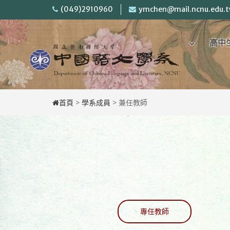
Skip
(049)2910960
ymchen@mail.ncnu.edu.
to
content
回
高中
首
頁
首頁
>
學系成員
>
兼任教師
專任教師