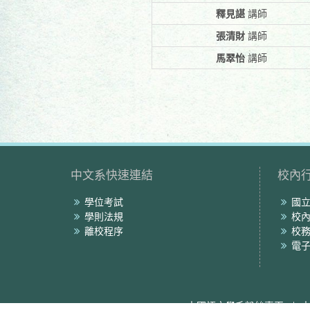
釋見諶
講師
張清財
講師
馬翠怡
講師
中文系快速連結
校內
學位考試
國
學則法規
校
離校程序
校
電
中國語文學系粉絲專頁