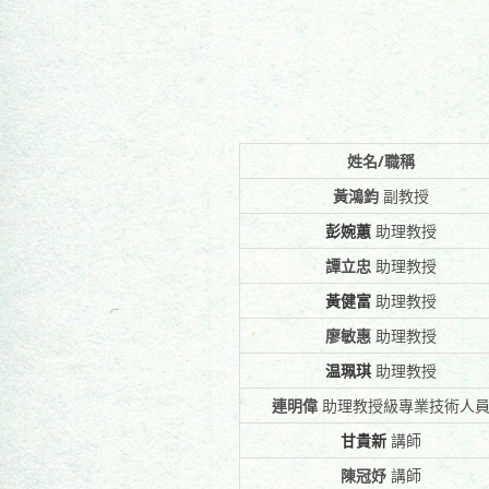
姓名/職稱
黃鴻鈞
副教授
彭婉蕙
助理教授
譚立忠
助理教授
黃健富
助理教授
廖敏惠
助理教授
温珮琪
助理教授
連明偉
助理教授級專業技術人
甘貴新
講師
陳冠妤
講師