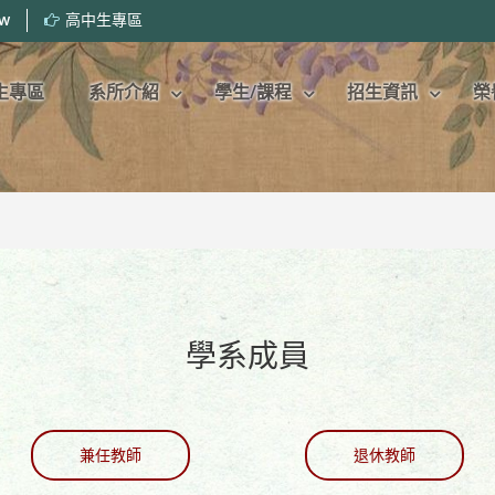
tw
高中生專區
生專區
系所介紹
學生/課程
招生資訊
榮
學系成員
兼任教師
退休教師