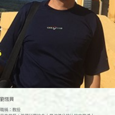
劉恆興
職稱：教授