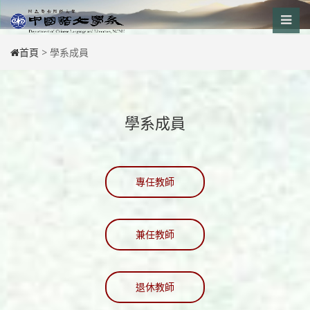
Skip
to
content
首頁
>
學系成員
學系成員
專任教師
兼任教師
退休教師