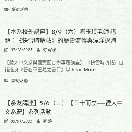
學術活動
【本系校外講座】8/9（六）陶玉璞老師 講
題：《快雪時晴帖》的歷史流傳與漂洋過海
07/18/2025
何 佾臻
【暨大中文系與國資圖合辦專題講座】 〈快雪時晴帖〉自
褚遂良《晉右軍王羲之書目》以
Read More …
學術活動
【系友講座】5/6（二）【三十而立──暨大中
文系慶】系列活動
05/01/2025
宇 劉