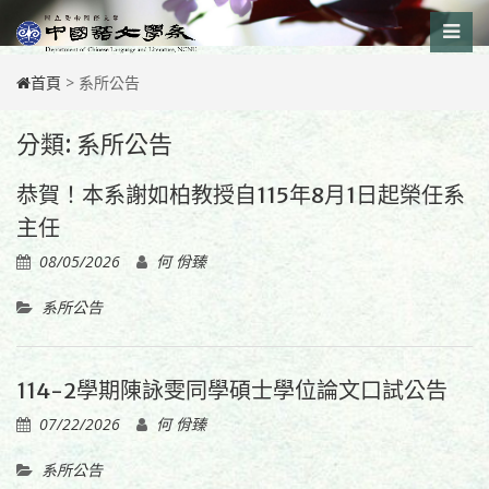
Skip
to
content
首頁
>
系所公告
分類:
系所公告
恭賀！本系謝如柏教授自115年8月1日起榮任系
主任
08/05/2026
何 佾臻
系所公告
114-2學期陳詠雯同學碩士學位論文口試公告
07/22/2026
何 佾臻
系所公告