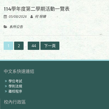
114學年度第二學期活動一覽表
05/08/2026
何 佾臻
系所公告
文
1
2
44
下一頁
...
章
分
頁
中文系快速連結
學位考試
學則法規
離校程序
校內行政區