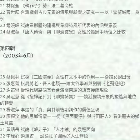
21 林保全 《韓非子》勢、法二義商榷
22 曹世耘 台灣戲劇古典元素的傳承與新變之研究——以「慾望城國」為
例
23 鍾曉峰 試論韋柳體的建構與韋柳詩風所代表的內涵與意義
24 蔡淑華 「唐人傳奇」與《聊齋誌異》女性於婚戀中地位之比較
第四輯
（2003年6月）
25 蔡佩芬 試探《三國演義》女性在文本中的作用——從婦女觀出發
26 張惠菁 棋局將老、吾人也殘──論太谷學派與劉鶚《老殘遊記》
27 謝苖琳 從現代網路語言看台灣閩南語的語言接觸現象
28 吳冠慧 從《搜神記》到《聊齋誌異》──談狐狸精形象的塑造與地位
的轉變
29 楊淑萍 李煜的「真」與其前後期詞作的價值呈現
30 廖桓汶 他的思鄉情懷——從《黑面慶仔》與《田莊人》看洪醒夫的鄉
土意識
31 黃靖岳 試論《韓非子》「人才論」的幾種面向
32 李瑋心 逍遙遊──試論莊子圓融的人生體悟