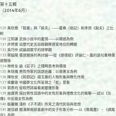
第十五輯
（2014年6月）
129
黃欣喬 「殺妻」與「殺夫」――霍桑〈胎記〉和李昂《殺夫》之比
較
130
江知謙 武俠小說中的愛情――以楊過為例
131
許琇雯 自歷代史志目錄觀察道家地位的轉變
132
吳巧伶 試論胡震亨的詩學觀
133
蔡鎰陽 儒道關係的再討論──從《道德經》評論仁、義的語句重釋儒
道關係
134
林修全 論《莊子》之殘畸思考與價值
135
朱恬儀 男性作家的話語迷離：以張惠言為例
136
陳怡安 《荊釵記》錢玉蓮的人物形象與教化作用
137
侯慶瑜 中國夢文化所呈現之「蛇」意象
138
郭彥均 從皎然詩論看謝靈運形象
139
施寶琇 探討男性話語中的女性形象與禮教文化的衝擊──試以《左
傳》中反面女性為例
140
殷麗雅 淺析《子不語》所見之清代民俗與思想
141
謝佳穎 關漢卿兩部喜劇中的女子形象分析──以《救風塵》、《調風
月》為例