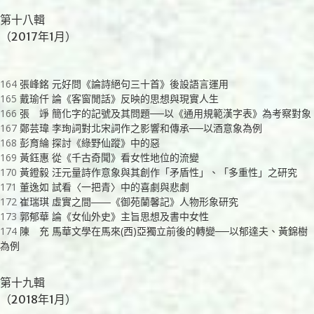
第十八輯
（2017年1月）
164
張峰銘 元好問《論詩絕句三十首》後設語言運用
165
戴瑜仟 論《客窗閒話》反映的思想與現實人生
166
張 竫 簡化字的記號及其問題──以《通用規範漢字表》為考察對象
167
鄭芸瑋 李珣詞對北宋詞作之影響和傳承──以酒意象為例
168
彭育綸 探討《綠野仙蹤》中的惡
169
黃鈺惠 從《千古奇聞》看女性地位的流變
170
黃鐙毅 汪元量詩作意象與其創作「矛盾性」、「多重性」之研究
171
董逸如 試看〈一把青〉中的喜劇與悲劇
172
崔瑞琪 虛實之間――《御苑蘭馨記》人物形象研究
173
郭郁華 論《女仙外史》主旨思想及書中女性
174
陳 充 馬華文學在馬來(西)亞獨立前後的轉變──以郁達夫、黃錦樹
為例
第十九輯
（2018年1月）