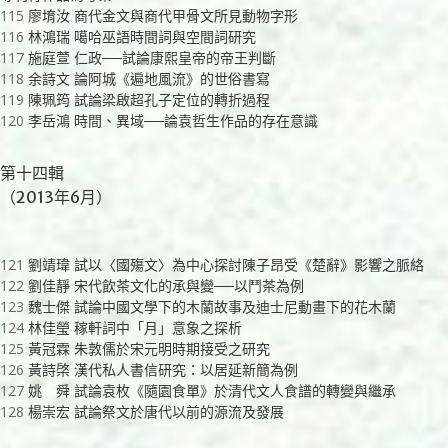
115
廖堉汝 商代金文與商代甲骨文所見動物字形
116
林鴻瑞 噶哈巫語時間詞與空間詞研究
117
施庭萱 仁政──試論康熙皇帝的帝王判斷
118
余詩文 論阿城《遍地風流》的世俗書寫
119
陳珮筠 試論梁啟超孔子定位的轉折過程
120
李岳鴻 時間、異域──論袁哲生作品的存在意識
第十四輯
（2013年6月）
121
劉靖瑋 試以〈國殤文〉為中心探討陳子昂受《楚辭》影響之脈絡
122
劉佳靜 宋代飲茶文化的承與變──以鬥茶為例
123
魏士傑 試論中國文學下的木蘭故事及迪士尼動畫下的花木蘭
124
林佳瑩 稼軒詞中「月」意象之探析
125
黃冠霖 朱敦儒於宋元明時期接受之研究
126
黃詩棨 漢代私人書信研究：以居延新簡為例
127
姚 舜 試論袁枚《隨園食單》於清代文人食譜的轉變與繼承
128
楊崇宏 試論祭文於唐代以前的源流及發展