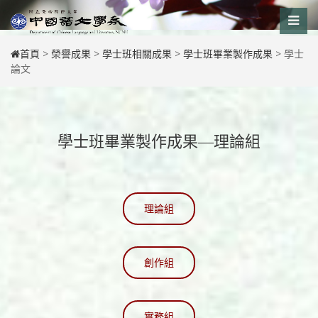
Skip
to
content
首頁
>
榮譽成果
>
學士班相關成果
>
學士班畢業製作成果
>
學士
論文
學士班畢業製作成果—理論組
理論組
創作組
實務組