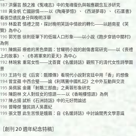
187
洪儷芸 顏之推《冤魂志》中的鬼魂復仇與報應觀念互涉研究
188
黃全帆 亡國餘情——以《陶庵夢憶》、《西湖夢尋》、《石匱書》
看張岱遺民身分與晚明浮華
189
林盈君 情禮之間，探討晚明笑話中情欲的轉化――以趙南星《笑
贊》為中心
190
郭芳慈 徐則臣筆下的低端人口形象――以小說《跑步穿過中關村》
為例
191
陳姵茹 療癒的黑色樂園：甘耀明小說的創傷書寫研究――以《喪禮
上的故事》、《冬將軍來的夏天》為中心
192
林琬紫 重寫女性――沈善寶《名媛詩話》觀照下的清代女性詩學圖
景
193
王詩勻 從《后宮：甄嬛傳》看現代小說對宮廷中用「香」的想像
194
曾宜蘋 中西合璧――論《利瑪竇中國札記》之中外互動與交流
195
吳佩宸 金庸「射鵰三部曲」之黃蓉形象研究
196
陳蔚林 文人對妓女的憶語——以《香畹樓憶語》為例
197
陳占揚 試析《石洲詩話》中的元好問論述
198
曾暐傑 鹽民詩人吳嘉紀
199
張文慧 此生苦恨是娥眉：自《名媛詩話》中討論閨秀文學意識
［創刊 20 週年紀念特稿］