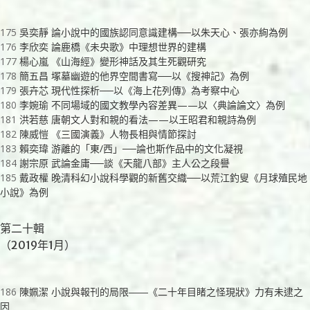
175
吳奕靜 論小說中的國族認同意識建構──以朱天心、張亦絢為例
176
李欣奕 論鹿橋《未央歌》中理想世界的建構
177
楊心嵐 《山海經》變形神話及其生死觀研究
178
簡五昌 塚墓幽遊的他界空間書寫──以《搜神記》為例
179
張卉芯 現代性探析──以《海上花列傳》為考察中心
180
李婉瑜 不同場域的國文教學內容差異——以〈典論論文〉為例
181
洪若慈 唐朝文人對和親的看法——以王昭君和親詩為例
182
陳威愷 《三國演義》人物長相與情節探討
183
賴奕瑋 游離的「東∕西」──論也斯作品中的文化凝視
184
謝宗原 武論金庸──談《天龍八部》主人公之段譽
185
戴政權 晚清科幻小說科學觀的新舊交織──以荒江釣叟《月球殖民地
小說》為例
第二十輯
（2019年1月）
186
陳姵潔 小說與報刊的局限――《二十年目睹之怪現狀》力有未逮之
因