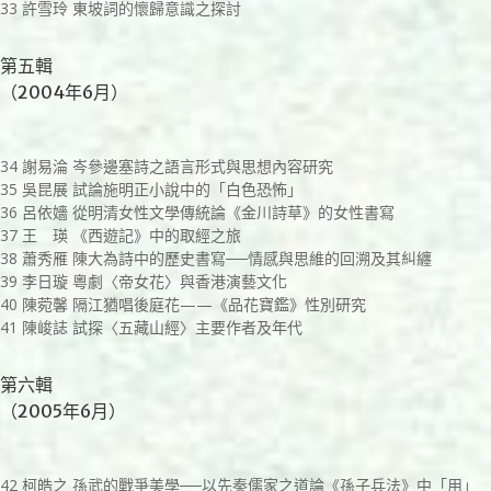
33 許雪玲 東坡詞的懷歸意識之探討
第五輯
（2004年6月）
34 謝易淪 岑參邊塞詩之語言形式與思想內容研究
35 吳昆展 試論施明正小說中的「白色恐怖」
36 呂依嬙 從明清女性文學傳統論《金川詩草》的女性書寫
37 王 瑛 《西遊記》中的取經之旅
38 蕭秀雁 陳大為詩中的歷史書寫──情感與思維的回溯及其糾纏
39 李日璇 粵劇〈帝女花〉與香港演藝文化
40 陳菀馨 隔江猶唱後庭花——《品花寶鑑》性別研究
41 陳峻誌 試探〈五藏山經〉主要作者及年代
第六輯
（2005年6月）
42 柯皓之 孫武的戰爭美學──以先秦儒家之道論《孫子兵法》中「用」