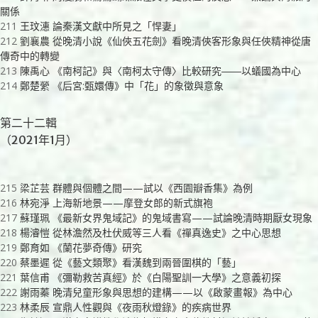
關係
211
王玟潓 論秦漢文獻中所見之「悍妻」
212
劉襄農 從晚清小說《仙俠五花劍》看晚清俠客形象與任俠精神從唐
傳奇中的轉變
213
陳禹心 《南柯記》與〈南柯太守傳〉比較研究――以蟻國為中心
214
鄭楚縈 《后宮:甄嬛傳》中「花」的象徵與意象
第二十二輯
（2021年1月）
215
梁芷芸 群體與個體之間——試以《西園瓣香集》為例
216
林宛淨 上海新地景——摩登女郎的新式旗袍
217
蘇瑾珮 《最新女界鬼域記》的鬼域書寫——試論晚清時期厭女現象
218
楊濬愷 從林澹然及杜伏威等三人看《禪真逸史》之中心思想
219
鄭育如 《蘭花夢奇傳》研究
220
蔡墨遲 從《藝文類聚》看漢魏到兩晉圍棋的「藝」
221
葉信甫 《彌勒救苦真經》於《白陽聖訓一大學》之意義初探
222
謝雨蓁 晚清兒童形象與思想的建構——以《啟蒙畫報》為中心
223
林柔辰 宣鼎人性觀與《夜雨秋燈錄》的疾病世界