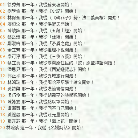
01
徐秀菁 那一年，我從蘇東坡開始！
02
劉學倫 那一年，我從《史記》開始！
03
林保全 那一年，我從〈《韓非子》勢、法二義商榷〉開始！
04
廖桓汶 那一年，我從洪醒夫開始！
05
陳峻誌 那一年，我從〈五藏山經〉開始！
06
蔡岳璋 那一年，我從「詮釋」開始！
07
鄭淑梅 那一年，我從「矛盾之處」開始！
08
余宜芳 那一年，我從推理小說開始！
09
樂可渟 那一年，我從《三俠五義》開始！
10
蔡宜真 那一年，我從臺灣原住民的「蛇」原型神話開始！
11
潘思尹 那一年，我從《西湖遊覽志》開始！
12
郭正平 那一年，我從異域旅行開始！
13
林鴻瑞 那一年，我從噶哈巫語學士論文開始！
14
黃詩棨 那一年，我從漢簡書信開始！
15
吳巧伶 那一年，我從胡震亨的詩學觀開始！
16
陳詠雯 那一年，我從駱以軍開始！
17
盧娜慧 那一年，我從回答自己開始！
18
黃鐙毅 那一年，我從汪元量開始！
19
張卉芯 那一年，我從「海上花」開始！
20
林琬紫 這一年，我從《名媛詩話》開始！