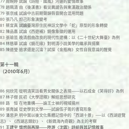
77 周婉婷 試論《詩經．國風》河邊的愛情故事
78 趙珮清 由《後漢書》看災異譴告與東漢政治關係
79 張京彧 試論中古前期聲韻唇音開合混用問題
80 張乃凡 妲己形象演變考
81 蔡宜真 試論臺灣原住民神話文學中「蛇」原型的形象轉變
82 陳品嘉 試論《西遊補》鏡像象徵的運用
83 張瑜芸 晚清戲曲改良的現代性建構：以《二十世紀大舞臺》為例
84 林慈華 試論《鏡花緣》對明清小說美學的繼承與揚棄
85 陳道瑩 追求還是沉淪？試探《金瓶梅》女性自我意識的醒覺
第十一輯
（2010年6月）
86 何欣芫 從明清笑話看男女關係之表現――以石成金《笑得好》為例
87 林子傑 民初《大學證釋》解經思想研究
88 路 恒 在地重構――論王士禎的視域揚州
89 張育誠 從史學到文學――試論伍子胥的書寫形象
90 潘思尹 明中葉以後文化集體記憶中的「西湖十景」──以《西湖遊覽
志》、《西湖志類鈔》、《新鐫海內奇觀》為主的考察
91
王建宇 懷想與再現――陸游〈沈園〉詩組與其記憶敘事