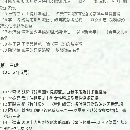
104 陳芋彤 括弧的語言使用及認知環境――以PTT「動漫板」與「日劇
板」為例
105 王怡葶 江山從此署遺民──洪棄生詩歌中的遺民意識與世變書寫
106 李 洛 晚清前期知識份子的自我意識建構――以袁祖志《談瀛錄》
跨文化視野為觀察
107 林沛潔 滿洲國少年論述理想與僵化──以《新青年》、《青年文化》
為例
108 林子尹 丕變與換軌：論《巫言》的時空觀
109 陳洸銘 貳臣的建構過程──以錢謙益為例
第十三輯
（2012年6月）
110
李奇鴻 試從《醉畫圖》見廖燕之自我矛盾及其多重性格
111
李宛庭 武丁時期甲骨卜辭女性稱謂及兩性婚姻初探
112
莊馨儀 從《稗畦集》、《稗畦續集》探討洪昇對政治的矛盾思想
113
陽順駿 離/返山海中的經驗及認同──以夏曼．藍波安與亞榮隆．撒
可努為考察
114
王達甫 晚清士人對烈女形象的歷時形塑與觀看──以《吳絳雪年譜》
等刊行作品為考察