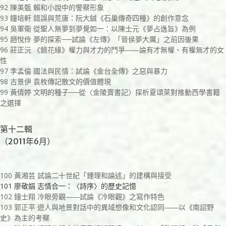
92 陳美甄 賴和小說中的警察形象
93 鐘培軒 錯誤與荒唐：阮大鋮《石巢傳奇四種》的創作意念
94 吳軍衛 從聖人無夢到夢覺如一：以陳士元《夢占逸旨》為例
95 趙悅伶 夢的探索──試論《左傳》「晉侯夢大厲」之前因後果
96 莊正沅 《鏡花緣》權力與才力的鬥爭――論有才無權、有權無才的女
性
97 李孟倫 國法與民情：試論《金台全傳》之惡與暴力
98 古景伊 袁枚傳記散文的價值體現
99 黃倩婷 文明的種子──從〈金陵賣書記〉探析夏頌萊對推動西學書籍
之選擇
第十二輯
（2011年6月）
100 黃湘芸 試論二十世紀「鍾理和論述」的建構與接受
101 廖敬娟 志情合一：〈詩序〉的歷史記憶
102 鐘士翔 冷眼旁觀――試論《冷眼觀》之寫作特色
103 郭正平 遊人與地景對話中的異域想像和文化認同――以《南詔野
史》為主的考察