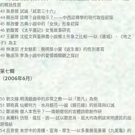
的概括性質
43 吳景傑 試論「弒君三十六」
44 蔡岳璋 詮釋？自我暗示？——中西詮釋學的現代取徑初探
45 蔡孜優 古典小說中的「女俠」形象初探
46 劉馥菁 《太平廣記》女鬼故事研究
47 王麗琇 沈從文與臺靜農小說鄉土形象之比較──以《邊城》、《地之
子》為主
48 林津羽 才女魅影：晚明葉小鸞《返生香》的性別書寫
49 駱淑萍 李漁小說中的愛情婚姻觀之探討
第七輯
（2006年6月）
50 劉文緣 明清戲曲中的非常之教──以「思凡」為例
51 郭宛真 仙鄉何方．水月鏡花──論《鏡花緣》的追尋與幻滅
52 鄭淑梅 僧人本色乎？──南朝僧侶的宮體詩歌創作研
53 黃騰科 仿效、瘋狂、逃──試以鄭思肖、屈大均為例談宋明遺民的屈
原情結
54 呂景雯 末世中的青樓、宦海、眾生──以多重層面重審《九尾龜》的