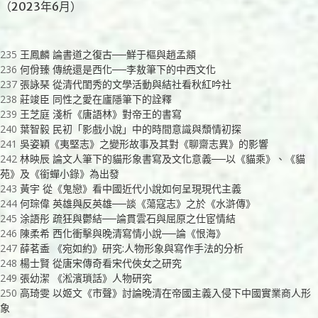
（2023年6月）
235
王鳳麟 論書道之復古──鮮于樞與趙孟頫
236
何佾臻 傳統還是西化──李敖筆下的中西文化
237
張詠琹 從清代閨秀的文學活動與結社看秋紅吟社
238
莊竣臣 同性之愛在廬隱筆下的詮釋
239
王芝庭 淺析《唐語林》對帝王的書寫
240
葉智毅 民初「影戲小說」中的時間意識與頹情初探
241
吳姿穎《夷堅志》之變形故事及其對《聊齋志異》的影響
242
林映辰 論文人筆下的貓形象書寫及文化意義──以《貓乘》、《貓
苑》及《銜蟬小錄》為出發
243
黃宇 從《鬼戀》看中國近代小說如何呈現現代主義
244
何琮偉 英雄與反英雄──談《蕩寇志》之於《水滸傳》
245
涂語彤 疏狂與鬱結──論貫雲石與屈原之仕宦情結
246
陳柔希 西化衝擊與晚清寫情小說──論《恨海》
247
薛茗盉 《宛如約》研究:人物形象與寫作手法的分析
248
楊士賢 從唐宋傳奇看宋代俠女之研究
249
張幼潔 《淞濱瑣話》人物研究
250
高琦雯 以姬文《市聲》討論晚清在帝國主義入侵下中國實業商人形
象