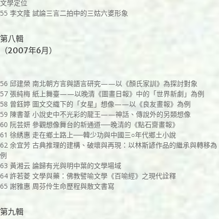
文學定位
55 李文隆 試論三言二拍中的三姑六婆形象
第八輯
（2007年6月）
56 邱建榮 南北朝方言與語言研究——以《顏氏家訓》為探討對象
57 張純梅 紙上舞臺——以晚清《圖畫日報》中的「世界新劇」為例
58 曾鈺婷 圖文交織下的「女星」想像——以《良友畫報》為例
59 陳書葦 小說史中不光彩的龍王——神話、傳說外的另類想像
60 阮芸妍 參觀想像舞台的新通道──晚清的《點石齋畫報》
61 徐綉惠 走在鄉土路上──韓少功與中國三○年代鄉土小說
62 余宜芳 古典推理的建構、破壞與再現：以林斯諺作品的繼承與轉移為
例
63 黃湘云 論歸有光與明中葉的文學場域
64 許若菱 文學與藥：佛教譬喻文學《百喻經》之現代詮釋
65 謝雅惠 周芬伶生命歷程與散文書寫
第九輯