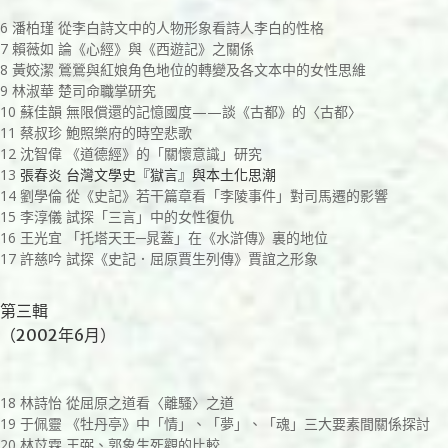
6 潘柏瑾 從李白詩文中的人物形象看詩人李白的性格
7 賴薇如 論《心經》與《西遊記》之關係
8 黃姣潔 鶯鶯與紅娘角色地位的轉變及各文本中的女性思維
9 林淑華 楚司命職掌研究
10 蘇佳韻 無限償還的記憶國度——談《古都》的〈古都〉
11 蔡叔珍 鮑照樂府的時空悲歌
12 沈智偉 《道德經》的「關懷意識」研究
13
張春炎 台灣文學史『獄言』與本土化思潮
14 劉學倫 從《史記》若干篇章看「李陵事件」對司馬遷的影響
15 李淳儀 試探「三言」中的女性復仇
16 王光宜 「托塔天王─晁蓋」在《水滸傳》裏的地位
17 許慈吟 試探《史記．屈原賈生列傳》賈誼之形象
第三輯
（2002年6月）
18 林詩怡 從屈原之道看〈離騷〉之道
19 于佩靈 《牡丹亭》中「情」、「夢」、「魂」三大要素間關係探討
20 林苡霖 王弼、郭象生死觀的比較