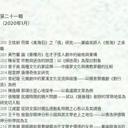
第二十一輯
（2020年1月）
200
王桂釧 符霖《禽海石》之「情」研究――兼論吳趼人《恨海》之承
繼
201
黃竹馨 論《秦樓月》在才子佳人劇中的破格與重構
202
陳采萱 宗教與迷信的辯證：以《掃迷帚》為探討對象
203
曾子員 兩種文化的夢詮釋――中國夢文化與佛教夢觀的比較
204
程意婷 唐傳奇俠女研究
205
曾紀璇 元雜劇中的蒙漢文化交流與碰撞――以楊景賢雜劇《劉行
首》為例
206
陳逸韓 郭璞仕宦心境探考――以奏議類文章為例
207
張雅媛 民國時期的鴉片問題——試以《飯後鐘》創辦的常熟地區為
研究切入點
208
江咸霆 從詩文探討楊弘道動亂時期之心態以及其調適
209
王千怡 施蟄存精神分析小說與其文學史上之地位――以佛洛伊德精
神分析學說為主
210
許育琳 周瘦鵑和鴛鴦蝴蝶派在文學史價值的反思――兼論與海派的