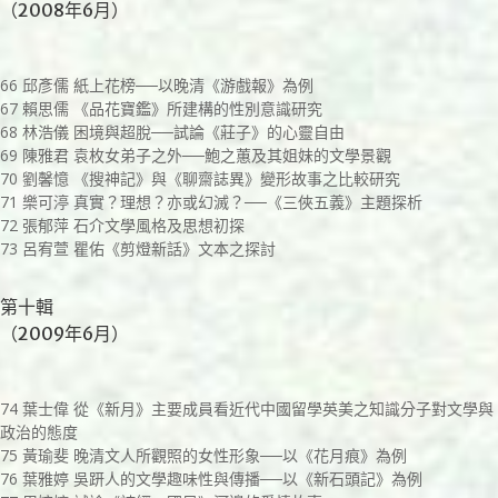
（2008年6月）
66 邱彥儒 紙上花榜──以晚清《游戲報》為例
67 賴思儒 《品花寶鑑》所建構的性別意識研究
68 林浩儀 困境與超脫──試論《莊子》的心靈自由
69 陳雅君 袁枚女弟子之外──鮑之蕙及其姐妹的文學景觀
70 劉馨憶 《搜神記》與《聊齋誌異》變形故事之比較研究
71 樂可渟 真實？理想？亦或幻滅？──《三俠五義》主題探析
72 張郁萍 石介文學風格及思想初探
73 呂宥萱 瞿佑《剪燈新話》文本之探討
第十輯
（2009年6月）
74 葉士偉 從《新月》主要成員看近代中國留學英美之知識分子對文學與
政治的態度
75 黃瑜斐 晚清文人所觀照的女性形象──以《花月痕》為例
76 葉雅婷 吳趼人的文學趣味性與傳播──以《新石頭記》為例