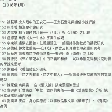
（2016年1月）
151
孫萩華 庶人眼中的王安石――王安石變法與通俗小說評論
152
賴彥蓉 胡淑雯小說研究
153
游喬安 相互輝映的月光──〈月印〉與〈月嗥〉之比較
154
盧娜慧 重探《太一生水》宇宙生成觀
155
李東穎 遙憐去國苦，仁義顧蒼生──郝經詩作對杜甫的接受研究
156
余德純 楚文化重探──自神話、歷史及其具體表現來重新思考
157
唐華志 論曹植詩中遊仙意象──兼與屈原〈遠遊〉之比較
158
陳律妃 《死亡筆記本》中的正義和和諧──試以希臘先哲赫拉克利特
的學說來思考
159
謝和芬 《香豔雜誌》研究
160
廖志鵬 「詩之外有事，詩之中有人」──析論黃遵憲詩歌語言的文學
轉型
161
陳家儀 商與農──自《潛夫論》談東漢經濟思想
162
黎迦南 近世東亞「中華」認同的失落――由《華夷變態》分析清初
日本華夷認同的變遷
163
劉奕呈 疾病、身心與療癒：以李欣倫散文集《藥罐子》、《有病》
為例