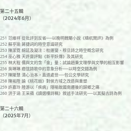
第二十五輯
（2024年6月）
251 范維祥 從批評到反省──以晚明魏閹小說《檮杌閒評》為例
252 蘇亭瑜 蔣捷詞的時空意識研究
253 陳潔霓 綿延及凝注：杜運燮、穆旦詩之時空概念研究
254 巫心雅 天許齋評點《新平妖傳》及其研究
255 林大程 儒與文的含「金」量：試論趙秉文理學與文學的相互影響
256 吳琳琳 瘂弦詩歌中的意象分析──以時空交錯為例
257 陳陵慧 清心治本，直道處世──包公文學研究
258 陳祐陞 論《桃花扇》對侯方域之改造與重塑
259 許嘉玲 陸游以「疾病」隱喻故國南遷後的歸鄉之痛
260 洪于涵 王采蘋《讀選樓詩稿》敘述手法研究──以其擬古詩為例
第二十六輯
（2025年7月）