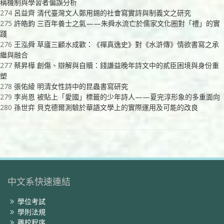
稱機制與學習者偏誤分析
274
呂益齊 清代臺灣文人鄭用錫的社會寫實詩與制義文之研究
275
許皓鈞 三百年養士之氣——朱舜水流亡於儒家文化圈對「禮」的實
踐
276
王泓舜 草廬三顧水成歡：《禪真逸史》對《水滸傳》情欲書寫之承
繼與融合
277
蔡昇樺 創傷、辯解與自贖：錢謙益晚年詩文中的貳臣困境與身份重
塑
278
張佑綾 明清女性詩中的昆蟲書寫研究
279
李尚恩 被貼上「愛國」標籤的少年詩人——夏完淳形象的多重面向
280
孫世弈 貝克德爾測驗於華語文學上的實際運用及可能的改良
中文系快速連結
學位考試
學則法規
離校程序