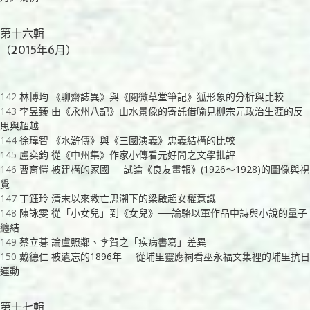
第十六輯
（2015年6月）
142
林博均 《聊齋誌異》與《閱微草堂筆記》狐形象的分析與比較
143
李昱臻 由《永州八記》山水景像的寄託借喻見柳宗元政治生涯的反
思與超越
144
徐瑋智 《水滸傳》與《三國演義》忠義結構的比較
145
盧奕鈞 從《中州集》作家小傳看元好問之文學批評
146
曹育愷 被建構的家國──試論《良友畫報》(1926～1928)的圖像與視
覺
147
丁鈺玲 清末以來救亡思潮下的梁啟超女權意識
148
陳詠雯 從「小女兒」到《女兒》──論駱以軍作品中詩與小說的量子
纏結
149
蔡立碁 論盧照鄰、李賀之「疾病書寫」差異
150
戴德仁 被遺忘的1896年──從埔里靈應祠看巫永福文集裡的埔里抗日
運動
第十七輯