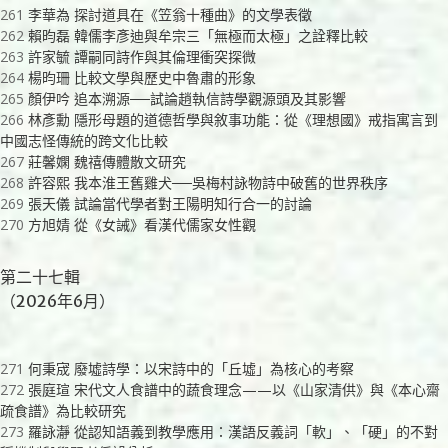
261
李華為 探討道具在《笠翁十種曲》的文學表徵
262
賴昀磊 韓儒李彥迪與牟宗三「無極而太極」之詮釋比較
263
許家毓 譚嗣同詩作與其倫理衝突探微
264
楊昀珊 比較文學與歷史中魯肅的形象
265
顏伊吟 追本溯源──試論趙執信詩學觀源頭及其影響
266
林彥勳 隱形母題的道德哲學與敘事功能：從《理想國》戒指寓言到
中國志怪傳統的跨文化比較
267
莊馨嫻 魏禧傳體散文研究
268
許容熙 我本淮王舊雞犬──吳梅村詠物詩中破舊的世界秩序
269
張天儀 試論當代學者對王陽明知行合一的討論
270
方旭婧 從《女誡》看漢代儒家女性觀
第二十七輯
（2026年6月）
271
何秉宬 廢墟詩學：以宋詩中的「丘墟」為核心的考察
272
張庭瑄 宋代文人食譜中的蔬食理念——以《山家清供》與《本心齋
疏食譜》為比較研究
273
羅詠瀞 從認知語義到教學應用：漢語反義詞「軟」、「硬」的不對