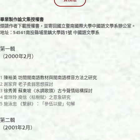
畢業製作論文集授權書
煩請作者下載授權書，並寄回國立暨南國際大學中國語文學系辦公室。
地址：54561南投縣埔里鎮大學路1號 中國語文學系
第一輯
（2000年2月）
1
陳裕美 坊間閩南語教材與閩南語標音方法之研究
2 謝家齊 老子柔弱思想探討
3
徐秀菁 蘇東坡〈水調歌頭〉古今聲情結構探討
4 曾玲玲 庾信〈枯樹賦〉之意象研究
5 施泳忠 《繫辭》：「參伍以變」句解
第二輯
（2001年2月）