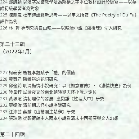
224
鄭詩穎 以漢字家譜教學法為架構之字本位教材設計於編寫——以華
語初級學習者為對象
225
陳鼎崴 杜甫詩詮釋新思考——以宇文所安《The Poetry of Du Fu》
譯作為例
226
林 軒 專制鬼與自由魂——以晚清小說《盧梭魂》切入研究
第二十三輯
（2022年1月）
227
柯泰安 審視李覯賦予「禮」的價值
228
黃慧君 陳維崧詠花詞研究
229
邱瑜莉 明清豔情小說研究：以《如意君傳》、《濃情快史》為例
230
陸韋銍 試論夜叉於南北朝時期志怪小說之定位
231
黃珮瑄 清初理學的發展─應撝謙《性理大中》研究
232
廖婕汝 清前期志怪小說序跋研究
233
江沛芸 蔣驥《山帶閣注楚辭》研究
234
張琮勛 從碧荷館主人兩本小說看清末中西衝突與文人幻想
第二十四輯