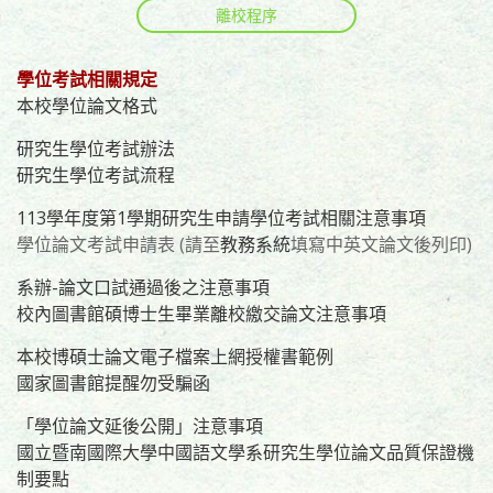
離校程序
學位考試相關規定
本校學位論文格式
研究生學位考試辦法
研究生學位考試流程
113學年度第1學期研究生申請學位考試相關注意事項
學位論文考試申請表 (請至
教務系統
填寫中英文論文後列印)
系辦-論文口試通過後之注意事項
校內圖書館碩博士生畢業離校繳交論文注意事項
本校博碩士論文電子檔案上網授權書範例
國家圖書館提醒勿受騙函
「學位論文延後公開」注意事項
國立暨南國際大學
中國語文學系
研究生
學位
論文品質保證機
制要點