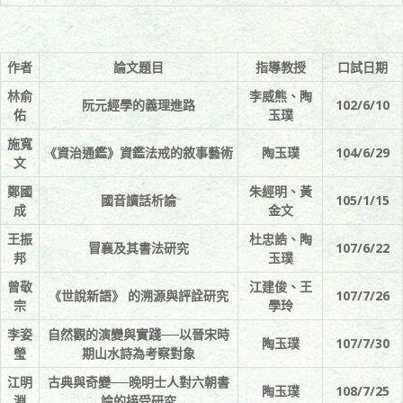
作者
論文題目
指導教授
口試日期
林俞
李威熊、陶
阮元經學的義理進路
102/6/10
佑
玉璞
施寬
《資治通鑑》資鑑法戒的敘事藝術
陶玉璞
104/6/29
文
鄭國
朱經明、黃
國音讀話析論
105/1/15
成
金文
王振
杜忠誥、陶
冒襄及其書法研究
107/6/22
邦
玉璞
曾敬
江建俊、王
《世說新語》 的溯源與評詮研究
107/7/26
宗
學玲
李姿
自然觀的演變與實踐──以晉宋時
陶玉璞
107/7/30
瑩
期山水詩為考察對象
江明
古典與奇變──晚明士人對六朝書
陶玉璞
108/7/25
淵
論的接受研究