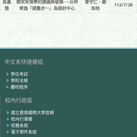
吳慕
南宋末理學的調適與發展──以林
曾守仁、謝
112/7/28
雅
希逸「道藝合一」為探討中心
如柏
中文系快速連結
學位考試
學則法規
離校程序
校內行政區
國立暨南國際大學官網
校內行事曆
校務系統
電子郵件系統