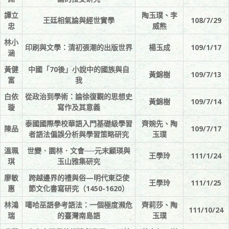
譚立
陶玉璞、李
王廷相氣論與經世實學
108/7/29
忠
威熊
林小
印刷與文學：清初張潮的出版世界
楊玉成
109/1/17
涵
黃健
中國「70後」小說中的國族與自
黃錦樹
109/7/13
富
我
白依
從政治到學術：論徐復觀的思想史
黃錦樹
109/7/14
璇
寫作及其意義
泰國國際學校華語入門基礎級學習
齊婉先、陶
陳品
109/7/17
者語法偏誤分析與學習策略研究
玉璞
溫珮
世變．園林．文會──元末顧瑛與
王學玲
111/1/24
琪
玉山雅集研究
廖敏
跨越邊界的禮與俗—明代東亞使
王學玲
111/1/25
惠
節文化書寫研究（1450-1620）
林鴻
噶哈巫語參考語法：一個極度瀕危
齊莉莎、陶
111/10/24
瑞
的臺灣南島語
玉璞