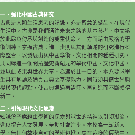
一、強化中國古典研究
古典是人類生活思考的記錄，亦是智慧的結晶。在現代
生活中，古典是我們通往未來之路的基本參考，中文系
於此肩負傳承與創造的雙重使命。一方面藉由嚴格的學
術訓練，掌握古典；進一步則與其他領域的研究進行科
際整合，以發展出與中國學術、文化相關的種種研究，
共同締造一個開拓歷史新紀元的學術中國、文化中國，
並以此成果與世界共享。為臻於此一目的，本系要求學
生具有解讀及通貫古典之基礎能力，同時須具備世界胸
襟與現代觀點，使古典通過再詮釋、再創造而不斷獲得
新生。
二、引領現代文化思潮
知識份子應藉由學術的探索與淑世的精神以引領潮流，
進以提升人文發展、帶動社會進步。本校為一嶄新大
學，無任何故步自封的學術包袱，處在這樣的優勢中，