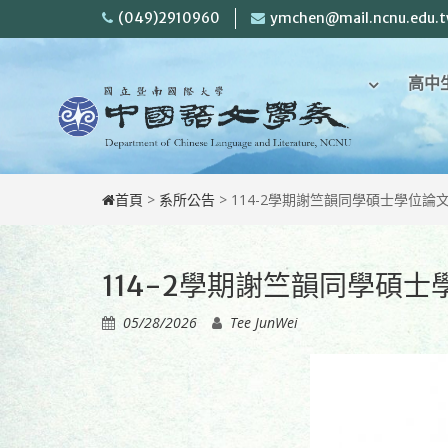
Skip
(049)2910960
ymchen@mail.ncnu.edu.
to
content
回
高中
首
頁
首頁
>
系所公告
>
114-2學期謝竺韻同學碩士學位論
114-2學期謝竺韻同學碩
05/28/2026
Tee JunWei