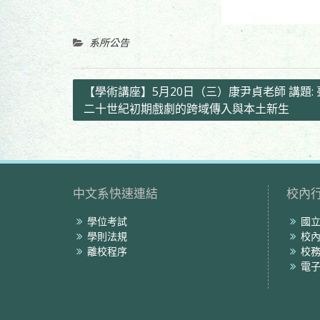
系所公告
文
【學術講座】5月20日（三）康尹貞老師 講題
二十世紀初期戲劇的跨域傳入與本土新生
章
導
覽
中文系快速連結
校內
學位考試
國
學則法規
校
離校程序
校
電