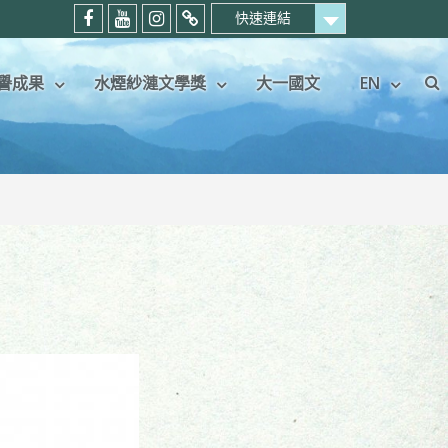
快速連結
中
中
中
暨
國
國
國
大
譽成果
水煙紗漣文學獎
大一國文
EN
語
語
語
中
Se
文
文
文
文
學
學
學
系
系
系
系
考
粉
Youtube
IG
生
絲
頻
專
專
專
道
頁
屬
頁
社
群