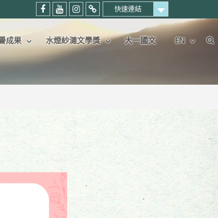
快速連結
中
中
中
暨
國
國
國
大
譽成果
水煙紗漣文學獎
大一國文
EN
語
語
語
中
Se
文
文
文
文
學
學
學
系
系
系
系
考
粉
Youtube
IG
生
絲
頻
專
專
專
道
頁
屬
頁
社
群