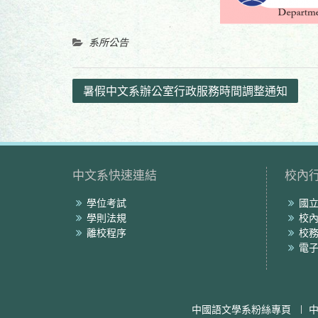
系所公告
文
暑假中文系辦公室行政服務時間調整通知
章
導
覽
中文系快速連結
校內
學位考試
國
學則法規
校
離校程序
校
電
中國語文學系粉絲專頁