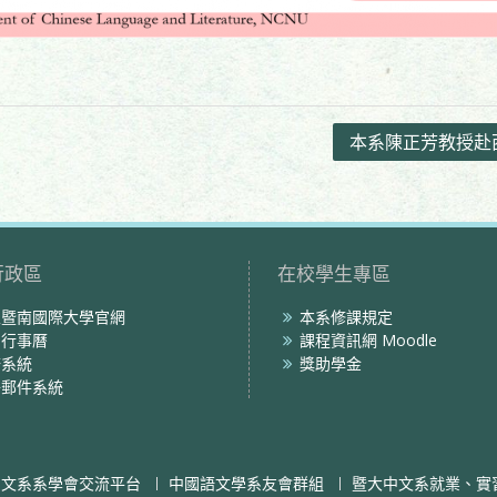
本系陳正芳教授赴
行政區
在校學生專區
立暨南國際大學官網
本系修課規定
內行事曆
課程資訊網 Moodle
務系統
獎助學金
子郵件系統
中文系系學會交流平台
中國語文學系友會群組
暨大中文系就業、實