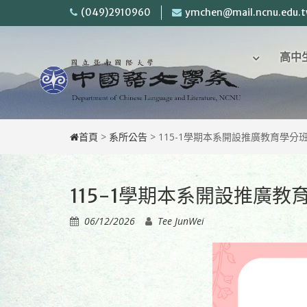
Skip
(049)2910960
ymchen@mail.ncnu.edu.
to
content
回
高中
首
頁
首頁
>
系所公告
>
115-1學期本系開設推廣教育學分
115-1學期本系開設推廣教
06/12/2026
Tee JunWei