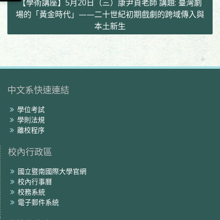
【學術講座】5月20日（三）康尹貞老師 講題: 臺灣劇
導
場的「黃金時代」——二十世紀初期戲劇的跨域傳入與
覽
本土新生
中文系快速連結
學位考試
學則法規
離校程序
校內行政區
國立暨南國際大學官網
校內行事曆
校務系統
電子郵件系統