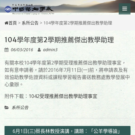
Skip
to
content
首頁
>
系所公告
>
104學年度第2學期推薦傑出教學助理
104學年度第2學期推薦傑出教學助理
06/03/2016
admin3
有關本校104學年度第2學期受理推薦傑出教學助理事宜，
如有意申請者，請於2016年7月11日(一)前，將申請表及有
效協助教學佐證資料或課程學習報告書送教務處教學發展中
心彙辦。
附件下載：
1042受理推薦傑出教學助理事宜
系所公告
文
6月1日(三)蔡長林教授演講，講題：「公羊學導論」