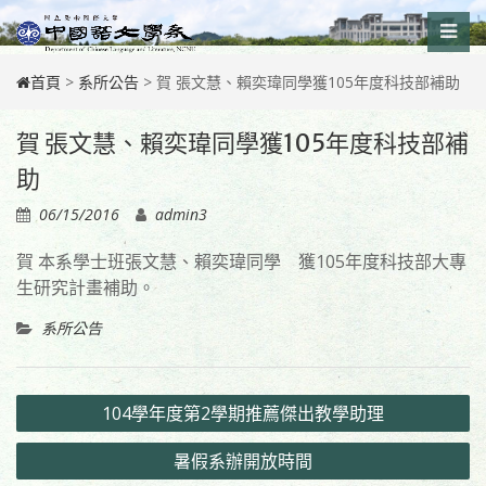
Skip
to
content
首頁
>
系所公告
>
賀 張文慧、賴奕瑋同學獲105年度科技部補助
賀 張文慧、賴奕瑋同學獲105年度科技部補
助
06/15/2016
admin3
賀 本系學士班張文慧、賴奕瑋同學 獲105年度科技部大專
生研究計畫補助。
系所公告
文
104學年度第2學期推薦傑出教學助理
章
暑假系辦開放時間
導