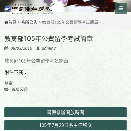
Skip
to
content
首頁
>
系所公告
>
教育部105年公費留學考試簡章
教育部105年公費留學考試簡章
08/03/2016
admin3
教育部105年公費留學考試簡章
附件下載：
簡章
系所公告
文
暑假系辦開放時間
章
105年7月29日系主任移交
導