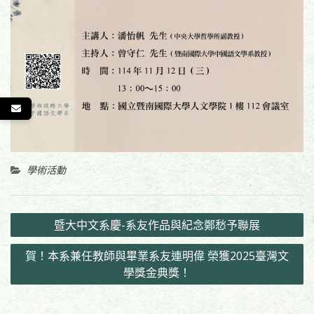
學術活動
文
暨大中文系慶-系友作品與紀念鄭愁予聯展
章
賀！本系兼任教師與畢業系友連明偉 榮獲2025臺灣文
導
學獎金典獎！
覽