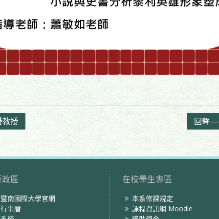
譽教授
回聲─
行政區
在校學生專區
立暨南國際大學官網
本系修課規定
內行事曆
課程資訊網 Moodle
務系統
獎助學金