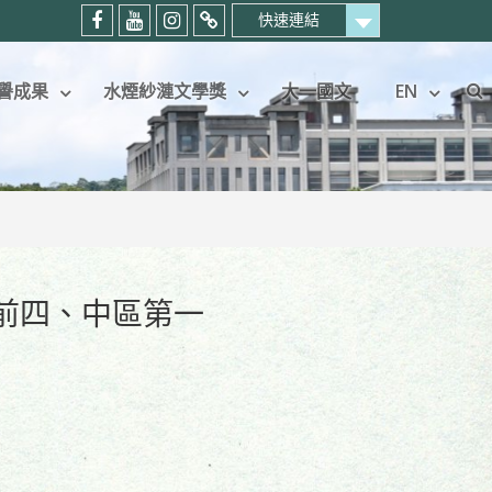
快速連結
中
中
中
暨
國
國
國
大
譽成果
水煙紗漣文學獎
大一國文
EN
語
語
語
中
Se
文
文
文
文
學
學
學
系
系
系
系
考
粉
Youtube
IG
生
絲
頻
專
專
專
道
頁
屬
頁
社
群
前四、中區第一