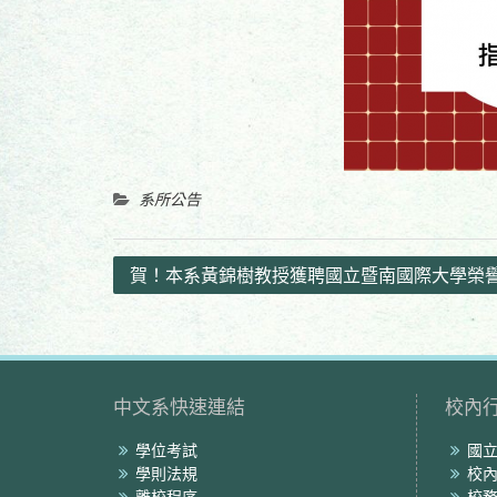
系所公告
文
賀！本系黃錦樹教授獲聘國立暨南國際大學榮
章
導
覽
中文系快速連結
校內
學位考試
國
學則法規
校
離校程序
校