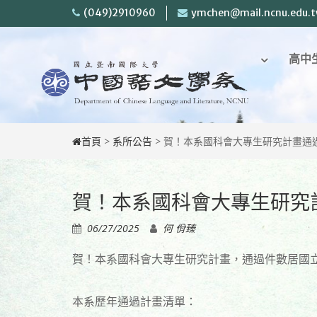
Skip
(049)2910960
ymchen@mail.ncnu.edu.
to
content
回
高中
首
頁
首頁
>
系所公告
>
賀！本系國科會大專生研究計畫通
賀！本系國科會大專生研究
06/27/2025
何 佾臻
賀！本系國科會大專生研究計畫，通過件數居國
本系歷年通過計畫清單：