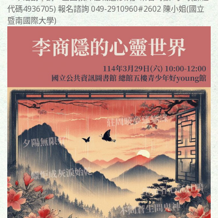
代碼4936705) 報名諮詢 049-2910960#2602 陳小姐(國立
暨南國際大學)