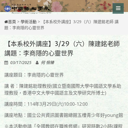
Skip
to
content
首頁
>
學術活動
>
【本系校外講座】3/29（六）陳建銘老師 講
題：李商隱的心靈世界
【本系校外講座】3/29（六）陳建銘老師
講題：李商隱的心靈世界
03/17/2025
何 佾臻
講座題目：李商隱的心靈世界
講 者：陳建銘助理教授(國立暨南國際大學中國語文學系助
理教授，香港中文大學中國語言及文學研究所博士)
講座時間：114年3月29日(六)10:00-12:00
講座地點：國立公共資訊圖書館總館五樓青少年好young館
※本活動申請「全國教師在職進修網」研習時數2小時(課程