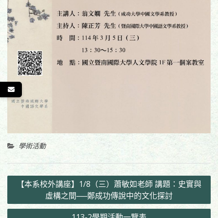
學術活動
文
【本系校外講座】1/8（三）蕭敏如老師 講題：史實與
章
虛構之間──鄭成功傳說中的文化探討
導
113-2學期活動一覽表