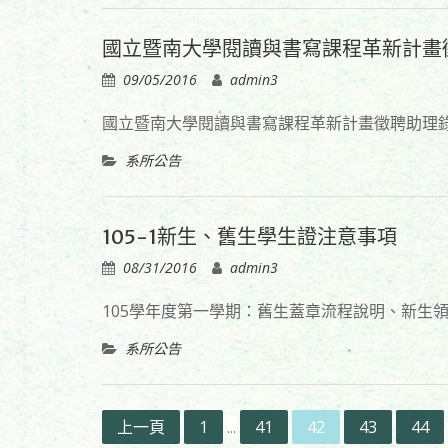
國立暨南大學閱讀與書寫課程革新計畫
09/05/2016
admin3
國立暨南大學閱讀與書寫課程革新計畫徵聘助理
系所公告
105-1新生、舊生學生證注意事項
08/31/2016
admin3
105學年度第一學期：舊生蓋章流程說明、新生
系所公告
文
上一頁
1
41
42
43
44
...