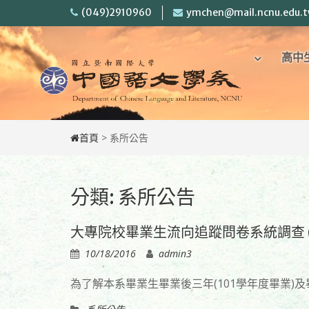
Skip
(049)2910960
ymchen@mail.ncnu.edu.
to
content
回
高中
首
頁
首頁
>
系所公告
分類:
系所公告
大專院校畢業生流向追蹤問卷系統調查 (1
10/18/2016
admin3
為了解本系畢業生畢業後三年(101學年度畢業)及