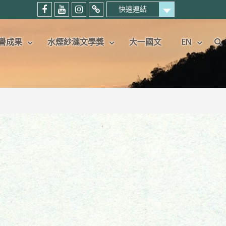
快速連結
中
中
中
暨
國
國
國
大
譽成果
水煙紗漣文學獎
大一國文
EN
語
語
語
中
Se
文
文
文
文
學
學
學
系
系
系
系
考
粉
Youtube
IG
生
絲
頻
專
專
專
道
頁
屬
頁
社
群