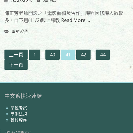
10/27/2016
admin3
陳正芳老師開設之「電影藝術及習作」課程因修課人數較
多，自下週(11/2)起上課教
Read More …
系所公告
文
上一頁
1
40
41
42
44
...
...
章
下一頁
分
頁
中文系快速連結
學位考試
學則法規
離校程序